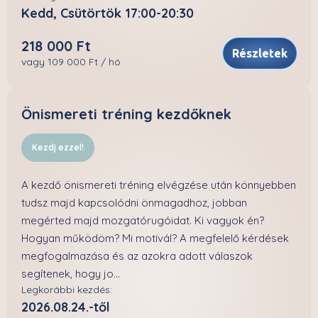
Kedd, Csütörtök 17:00-20:30
218 000 Ft
Részletek
vagy 109 000 Ft / hó
Önismereti tréning kezdőknek
Kezdj ezzel!
A kezdő önismereti tréning elvégzése után könnyebben
tudsz majd kapcsolódni önmagadhoz, jobban
megérted majd mozgatórugóidat. Ki vagyok én?
Hogyan működöm? Mi motivál? A megfelelő kérdések
megfogalmazása és az azokra adott válaszok
segítenek, hogy jo...
Legkorábbi kezdés:
2026.08.24.-től