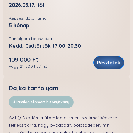
2026.09.17.-től
Képzés időtartama:
5 hónap
Tanfolyam beosztása:
Kedd, Csütörtök 17:00-20:30
109 000 Ft
Részletek
vagy 21 800 Ft / hó
Dajka tanfolyam
Államilag elismert bizonyítvány
Az EQ Akadémia államilag elismert szakmai képzése
felkészít arra, hogy óvodában, bölcsődében, mini
bölcsődében vagy gyermekotthonban dolgozhass