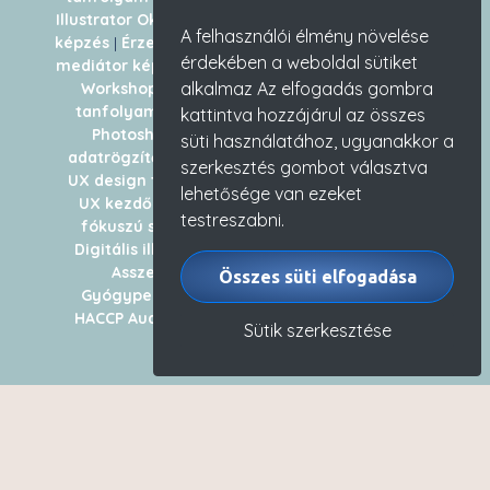
Illustrator Oktatóvideó
|
Munkavédelmi képviselő
A felhasználói élmény növelése
képzés
|
Érzelmi intelligencia tréner
|
Munkahelyi
érdekében a weboldal sütiket
mediátor képzés
|
UX haladó tanfolyam
|
Hímzés
alkalmaz Az elfogadás gombra
Workshop
|
AI sprint tanfolyam
|
Illustrator
tanfolyam
|
Önismereti tréning kezdőknek
|
kattintva hozzájárul az összes
Photoshop Oktatóvideó
|
Számítógépes
süti használatához, ugyanakkor a
adatrögzítő tanfolyam
|
InDesign tanfolyam
|
szerkesztés gombot választva
UX design tanfolyam
|
Photoshop tanfolyam
|
lehetősége van ezeket
UX kezdő tanfolyam
|
Érzelmi intelligencia
testreszabni.
fókuszú személyiségfejlesztő tanfolyam
|
Digitális illusztráció / Procreate tanfolyam
|
Asszertív kommunikációs tréning
|
Összes süti elfogadása
Gyógypedagógiai asszisztens tanfolyam
|
HACCP Auditor képzés
|
UI haladó tanfolyam
Sütik szerkesztése