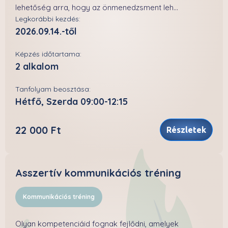
lehetőség arra, hogy az önmenedzsment leh...
Legkorábbi kezdés:
2026.09.14.-től
Képzés időtartama:
2 alkalom
Tanfolyam beosztása:
Hétfő, Szerda 09:00-12:15
22 000 Ft
Részletek
Asszertív kommunikációs tréning
Kommunikációs tréning
Olyan kompetenciáid fognak fejlődni, amelyek