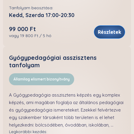
Tanfolyam beosztása:
Kedd, Szerda 17:00-20:30
99 000 Ft
Részletek
vagy 19 800 Ft / 5 hó
Gyógypedagógiai asszisztens
tanfolyam
Államilag elismert bizonyítvány
A Gyógypedagógia asszisztens képzés egy komplex
képzés, ami magában foglalja az általános pedagógiai
és gyógypedagógia ismereteket. Ezekkel felvértezve
egy szakember társaként több területen is el lehet
helyezkedni: bölcsödében, óvodában, iskolában, ...
Legkorábbi kezdés: