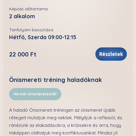
Képzés időtartama:
2 alkalom
Tanfolyam beosztása:
Hétfő, Szerda 09:00-12:15
22 000 Ft
Részletek
Önismereti tréning haladóknak
Ha már önismereteztél!
A haladó Önismereti tréningen az önismeret újabb
rétegeit mutatjuk meg nektek. Mélyítjük a reflexiót, és
ránézünk az elakadásokra, a krízisekre és arra, hogy
miképpen oldhatjuk meg konfliktusainkat. Mindez jó