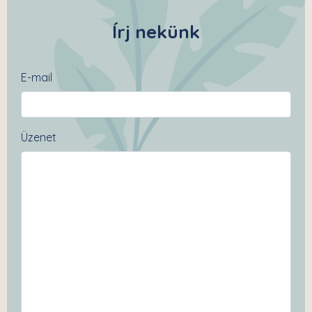
Írj nekünk
E-mail
Üzenet