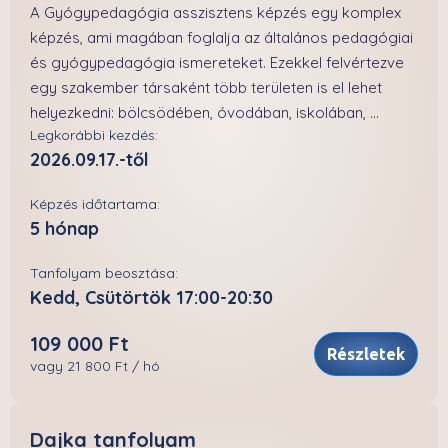
A Gyógypedagógia asszisztens képzés egy komplex
képzés, ami magában foglalja az általános pedagógiai
és gyógypedagógia ismereteket. Ezekkel felvértezve
egy szakember társaként több területen is el lehet
helyezkedni: bölcsödében, óvodában, iskolában, ...
Legkorábbi kezdés:
2026.09.17.-től
Képzés időtartama:
5 hónap
Tanfolyam beosztása:
Kedd, Csütörtök 17:00-20:30
109 000 Ft
Részletek
vagy 21 800 Ft / hó
Dajka tanfolyam