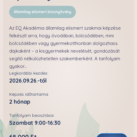
Államilag elismert bizonyítvány
Az EQ Akadémia államilag elismert szakmai képzése
felkészít arra, hogy óvodában, bölcsődében, mini
bölcsődében vagy gyermekotthonban dolgozhass
dajkaként – a kisgyermekek nevelését, gondozását
segítő nélkülözhetetlen szakemberként. A tanfolyam
gyakor...
Legkorábbi kezdés:
2026.09.26.-től
Képzés időtartama:
2 hónap
Tanfolyam beosztása:
Szombat 9:00-16:30
68 000 Ft