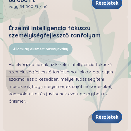
Részletek
vagy 34 000 Ft / hó
Érzelmi intelligencia fókuszú
személyiségfejlesztő tanfolyam
Államilag elismert bizonyítvány
Ha elvégzed nálunk az Érzelmi intelligencia fókuszú
személyiségfejlesztő tanfolyamot, akkor egy olyan
szakma lesz a kezedben, mellyel tudsz segíteni
másoknak, hogy megismerjék saját működésüket,
kapcsolataikat és javítsanak ezen, de egyben az
önismer...
Részletek