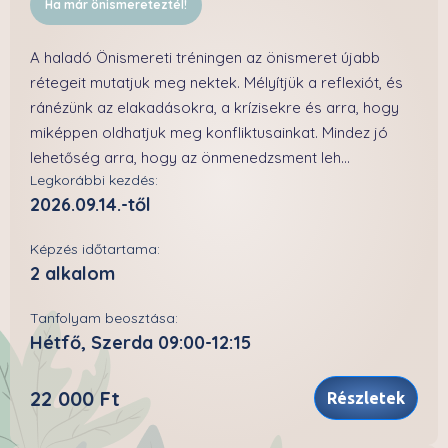
Ha már önismereteztél!
A haladó Önismereti tréningen az önismeret újabb
rétegeit mutatjuk meg nektek. Mélyítjük a reflexiót, és
ránézünk az elakadásokra, a krízisekre és arra, hogy
miképpen oldhatjuk meg konfliktusainkat. Mindez jó
lehetőség arra, hogy az önmenedzsment leh...
Legkorábbi kezdés:
2026.09.14.-től
Képzés időtartama:
2 alkalom
Tanfolyam beosztása:
Hétfő, Szerda 09:00-12:15
22 000 Ft
Részletek