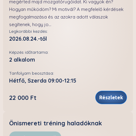
megérted majd mozgatórugóidat. Ki vagyok én?
Hogyan működöm? Mi motivál? A megfelelő kérdések
megfogalmazása és az azokra adott válaszok
segítenek, hogy jo...
Legkorábbi kezdés:
2026.08.24.-től
Képzés időtartama:
2 alkalom
Tanfolyam beosztása:
Hétfő, Szerda 09:00-12:15
22 000 Ft
Részletek
Önismereti tréning haladóknak