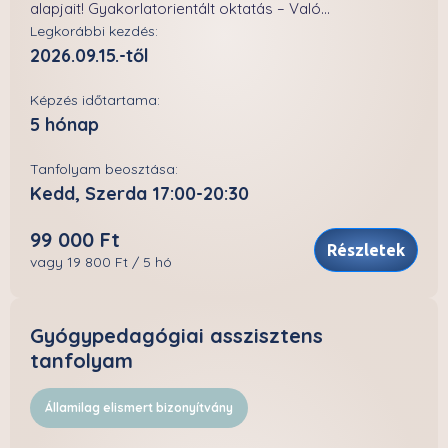
alapjait! Gyakorlatorientált oktatás – Való...
Legkorábbi kezdés:
2026.09.15.-től
Képzés időtartama:
5 hónap
Tanfolyam beosztása:
Kedd, Szerda 17:00-20:30
99 000 Ft
Részletek
vagy 19 800 Ft / 5 hó
Gyógypedagógiai asszisztens
tanfolyam
Államilag elismert bizonyítvány