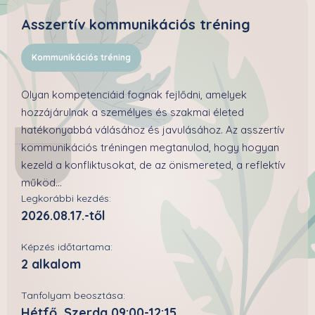
Asszertív kommunikációs tréning
Kommunikációs tréning
Olyan kompetenciáid fognak fejlődni, amelyek
hozzájárulnak a személyes és szakmai életed
hatékonyabbá válásához és javulásához. Az asszertív
kommunikációs tréningen megtanulod, hogy hogyan
kezeld a konfliktusokat, de az önismereted, a reflektív
működ...
Legkorábbi kezdés:
2026.08.17.-től
Képzés időtartama:
2 alkalom
Tanfolyam beosztása:
Hétfő, Szerda 09:00-12:15