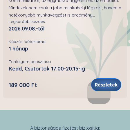
kommunikációt, az egymásra figyelést és az empátiát.
Mindezek nem csak a jobb munkahelyi légkört, hanem a
hatékonyabb munkavégzést is eredmény...
Legkorábbi kezdés:
2026.09.08.-től
Képzés időtartama:
1 hónap
Tanfolyam beosztása:
Kedd, Csütörtök 17:00-20:15-ig
189 000 Ft
Részletek
A biztonságos fizetést biztosítja: