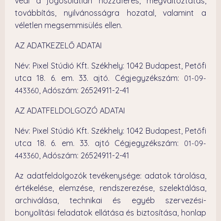
védi a jogosulatlan hozzáférés, megváltoztatás,
továbbítás, nyilvánosságra hozatal, valamint a
véletlen megsemmisülés ellen.
AZ ADATKEZELŐ ADATAI
Név: Pixel Stúdió Kft. Székhely: 1042 Budapest, Petőfi
utca 18. 6. em. 33. ajtó. Cégjegyzékszám:
01-09-
, Adószám: 26524911-2-41
443360
AZ ADATFELDOLGOZÓ ADATAI
Név: Pixel Stúdió Kft. Székhely: 1042 Budapest, Petőfi
utca 18. 6. em. 33. ajtó Cégjegyzékszám:
01-09-
, Adószám: 26524911-2-41
443360
Az adatfeldolgozók tevékenysége: adatok tárolása,
értékelése, elemzése, rendszerezése, szelektálása,
archiválása, technikai és egyéb szervezési-
bonyolítási feladatok ellátása és biztosítása, honlap