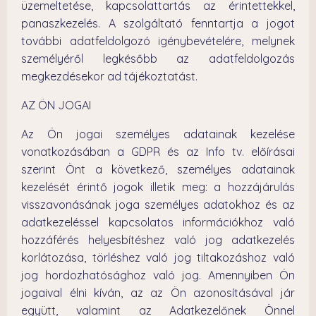
üzemeltetése, kapcsolattartás az érintettekkel,
panaszkezelés. A szolgáltató fenntartja a jogot
további adatfeldolgozó igénybevételére, melynek
személyéről legkésőbb az adatfeldolgozás
megkezdésekor ad tájékoztatást.
AZ ÖN JOGAI
Az Ön jogai személyes adatainak kezelése
vonatkozásában a GDPR és az Info tv. előírásai
szerint Önt a következő, személyes adatainak
kezelését érintő jogok illetik meg: a hozzájárulás
visszavonásának joga személyes adatokhoz és az
adatkezeléssel kapcsolatos információkhoz való
hozzáférés helyesbítéshez való jog adatkezelés
korlátozása, törléshez való jog tiltakozáshoz való
jog hordozhatósághoz való jog. Amennyiben Ön
jogaival élni kíván, az az Ön azonosításával jár
együtt, valamint az Adatkezelőnek Önnel