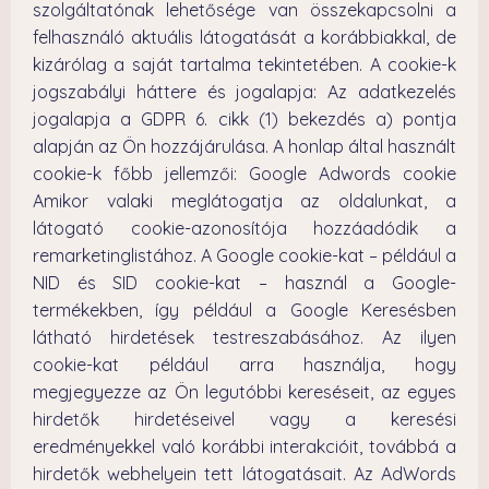
szolgáltatónak lehetősége van összekapcsolni a
felhasználó aktuális látogatását a korábbiakkal, de
kizárólag a saját tartalma tekintetében. A cookie-k
jogszabályi háttere és jogalapja: Az adatkezelés
jogalapja a GDPR 6. cikk (1) bekezdés a) pontja
alapján az Ön hozzájárulása. A honlap által használt
cookie-k főbb jellemzői: Google Adwords cookie
Amikor valaki meglátogatja az oldalunkat, a
látogató cookie-azonosítója hozzáadódik a
remarketinglistához. A Google cookie-kat – például a
NID és SID cookie-kat – használ a Google-
termékekben, így például a Google Keresésben
látható hirdetések testreszabásához. Az ilyen
cookie-kat például arra használja, hogy
megjegyezze az Ön legutóbbi kereséseit, az egyes
hirdetők hirdetéseivel vagy a keresési
eredményekkel való korábbi interakcióit, továbbá a
hirdetők webhelyein tett látogatásait. Az AdWords