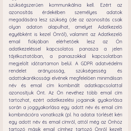
szükségszerűen kommunikálnia kell. Ezért az
azonosítás érdekében személyes adatok
megadására lesz szükség (de az azonosítás csak
olyan adaton alapulhat, amelyet Adatkezelő
egyébként is kezel Önről), valamint az Adatkezelő
email fiókjában elérhetőek lesz az Ön
adatkezeléssel kapcsolatos panasza a jelen
tájékoztatóban, a panaszokkal kapcsolatban
megjelölt időtartamon belül. A GDPR adatvédelmi
rendelet arányosság, szükségesség és
adattakarékossági elvének megfelelően minimálisan
név és email cím kombinált adatkapcsolattal
azonosítjuk Önt. Az Ön nevéhez több email cím
tartozhat, ezért adatkezelési jogainak gyakorlása
során a joggyakorlása egy adott név és email cím
kombinációra vonatkozik (pl. ha adatai törlését kéri
egy adott név és email címről, attól még az Önhöz
tartozó másik email címhez tartozó Önről kezelt