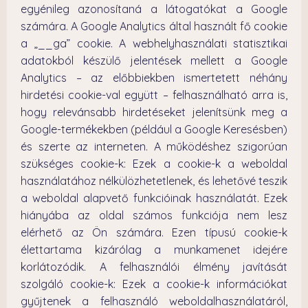
egyénileg azonosítaná a látogatókat a Google
számára. A Google Analytics által használt fő cookie
a „__ga” cookie. A webhelyhasználati statisztikai
adatokból készülő jelentések mellett a Google
Analytics – az előbbiekben ismertetett néhány
hirdetési cookie-val együtt – felhasználható arra is,
hogy relevánsabb hirdetéseket jelenítsünk meg a
Google-termékekben (például a Google Keresésben)
és szerte az interneten. A működéshez szigorúan
szükséges cookie-k: Ezek a cookie-k a weboldal
használatához nélkülözhetetlenek, és lehetővé teszik
a weboldal alapvető funkcióinak használatát. Ezek
hiányába az oldal számos funkciója nem lesz
elérhető az Ön számára. Ezen típusú cookie-k
élettartama kizárólag a munkamenet idejére
korlátozódik. A felhasználói élmény javítását
szolgáló cookie-k: Ezek a cookie-k információkat
gyűjtenek a felhasználó weboldalhasználatáról,