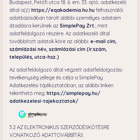
Budapest, Petőfi utca 18. 6. em. 33. ajtó
.
adatkezelő
által a(z)
https://eqakademia.hu.hu
felhasználói
adatbázisában tárolt alábbi személyes adataim
átadásra kerülnek az
SimplePay Zrt.
, mint
adatfeldolgozó részére. Az adatkezelő által
továbbított adatok köre az alábbi:
e-mail cím,
számlázási név, számlázási cím (ir.szám,
település, utca-hsz.)
Az adatfeldolgozó által végzett adatfeldolgozási
tevékenység jellege és célja a SimplePay
Adatkezelési tájékoztatóban, az alábbi linken
tekinthető meg:
https://simplepay.hu/
adatkezelesi-tajekoztatok/
3.2 AZ ELEKTRONIKUS SZERZŐDÉSKÖTÉSRE
VONATKOZÓ ADATTOVÁBBÍTÁS