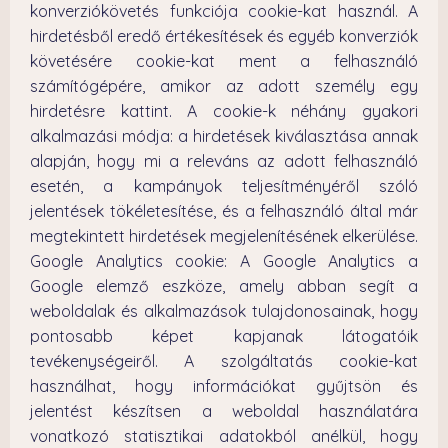
konverziókövetés funkciója cookie-kat használ. A
hirdetésből eredő értékesítések és egyéb konverziók
követésére cookie-kat ment a felhasználó
számítógépére, amikor az adott személy egy
hirdetésre kattint. A cookie-k néhány gyakori
alkalmazási módja: a hirdetések kiválasztása annak
alapján, hogy mi a releváns az adott felhasználó
esetén, a kampányok teljesítményéről szóló
jelentések tökéletesítése, és a felhasználó által már
megtekintett hirdetések megjelenítésének elkerülése.
Google Analytics cookie: A Google Analytics a
Google elemző eszköze, amely abban segít a
weboldalak és alkalmazások tulajdonosainak, hogy
pontosabb képet kapjanak látogatóik
tevékenységeiről. A szolgáltatás cookie-kat
használhat, hogy információkat gyűjtsön és
jelentést készítsen a weboldal használatára
vonatkozó statisztikai adatokból anélkül, hogy