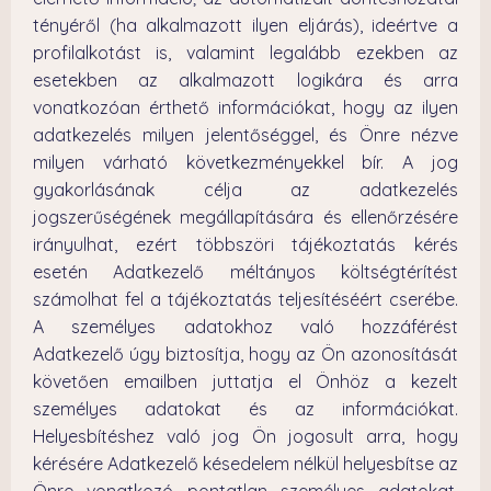
tényéről (ha alkalmazott ilyen eljárás), ideértve a
profilalkotást is, valamint legalább ezekben az
esetekben az alkalmazott logikára és arra
vonatkozóan érthető információkat, hogy az ilyen
adatkezelés milyen jelentőséggel, és Önre nézve
milyen várható következményekkel bír. A jog
gyakorlásának célja az adatkezelés
jogszerűségének megállapítására és ellenőrzésére
irányulhat, ezért többszöri tájékoztatás kérés
esetén Adatkezelő méltányos költségtérítést
számolhat fel a tájékoztatás teljesítéséért cserébe.
A személyes adatokhoz való hozzáférést
Adatkezelő úgy biztosítja, hogy az Ön azonosítását
követően emailben juttatja el Önhöz a kezelt
személyes adatokat és az információkat.
Helyesbítéshez való jog Ön jogosult arra, hogy
kérésére Adatkezelő késedelem nélkül helyesbítse az