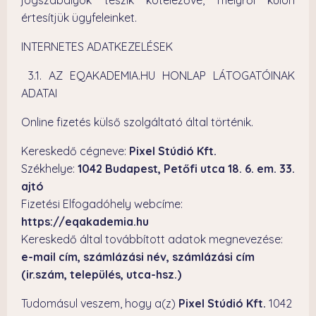
jogszabályok teszik kötelezővé, melyről külön
értesítjük ügyfeleinket.
INTERNETES ADATKEZELÉSEK
3.1. AZ EQAKADEMIA.HU HONLAP LÁTOGATÓINAK
ADATAI
Online fizetés külső szolgáltató által történik.
Kereskedő cégneve:
Pixel Stúdió Kft.
Székhelye:
1042 Budapest, Petőfi utca 18. 6. em. 33.
ajtó
Fizetési Elfogadóhely webcíme:
https://eqakademia.hu
Kereskedő által továbbított adatok megnevezése:
e-mail cím, s
zámlázási név, számlázási cím
(ir.szám, település, utca-hsz.)
Tudomásul veszem, hogy a(z)
Pixel Stúdió Kft.
1042