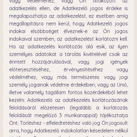
vagy védelméhez; vagy Ön tiltakozott az
adatkezelés ellen, de Adatkezelő jogos érdeke is
megalapozhatja az adatkezelést, ez esetben amíg
megállapításra nem kerül, hogy Adatkezelő jogos
indokai elsőbbséget élveznek-e az Ön jogos
indokaival szemben, az adatkezelést korlátozni kell.
Ha az adatkezelés korlátozás alá esik, az ilyen
személyes adatokat a tárolás kivételével csak az
érintett hozzájárulásával, vagy jogi igények
előterjesztéséhez, érvényesítéséhez vagy
védelméhez, vagy más természetes vagy jogi
személy jogainak védelme érdekében, vagy az Unió,
illetve valamely tagállam fontos közérdekéből lehet
kezelni. Adatkezelő az adatkezelés korlátozásának
feloldásáról előzetesen (legalább a korlátozás
feloldását megelőző 3 munkanappal) tájékoztatja
Önt. Törléshez - elfeledtetéshez való jog Ön jogosult
arra, hogy Adatkezelő indokolatlan késedelem nélkül