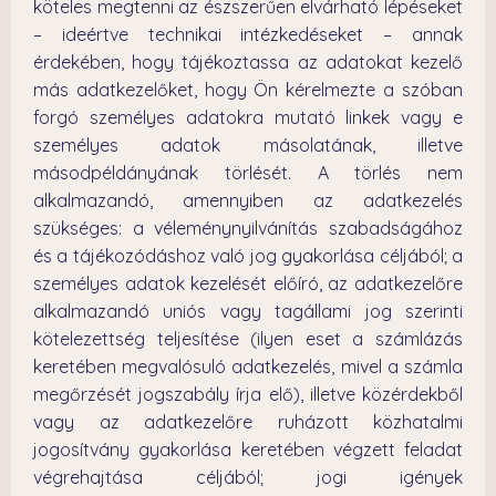
köteles megtenni az észszerűen elvárható lépéseket
– ideértve technikai intézkedéseket – annak
érdekében, hogy tájékoztassa az adatokat kezelő
más adatkezelőket, hogy Ön kérelmezte a szóban
forgó személyes adatokra mutató linkek vagy e
személyes adatok másolatának, illetve
másodpéldányának törlését. A törlés nem
alkalmazandó, amennyiben az adatkezelés
szükséges: a véleménynyilvánítás szabadságához
és a tájékozódáshoz való jog gyakorlása céljából; a
személyes adatok kezelését előíró, az adatkezelőre
alkalmazandó uniós vagy tagállami jog szerinti
kötelezettség teljesítése (ilyen eset a számlázás
keretében megvalósuló adatkezelés, mivel a számla
megőrzését jogszabály írja elő), illetve közérdekből
vagy az adatkezelőre ruházott közhatalmi
jogosítvány gyakorlása keretében végzett feladat
végrehajtása céljából; jogi igények