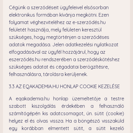
Cégünk a szerződéseit ügyfeleivel elsősorban
elektronikus formában kívánja megkötni. Ezen
folyamat véghezviteléhez az e-szerződés.hu
felületét használja, mely felületen keresztül
szükséges, hogy megtörténjen a szerződéses
adatok megadása. Jelen adatkezelési nyilatkozat
elfogadásával az ügyfél hozzájárul, hogy az
eszerződés.hu rendszerében a szerződéskötéshez
szükséges adatat és cégadatai berögzítésre,
felhasználásra, tárolásra kerüljenek.
3.3 AZ EQAKADEMIA.HU HONLAP COOKIE KEZELÉSE
A eqakademia.hu honlap üzemeltetője a testre
szabott kiszolgálás érdekében a felhasználó
számítógépén kis adatcsomagot, ún. sütit (cookie)
helyez el és olvas vissza. Ha a böngésző visszaküld
egy korábban elmentett sütit, a sütit kezelő