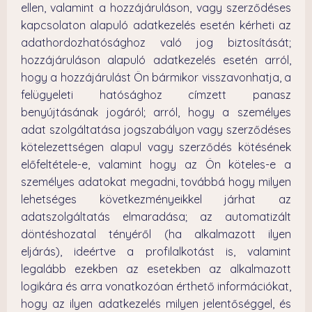
ellen, valamint a hozzájáruláson, vagy szerződéses
kapcsolaton alapuló adatkezelés esetén kérheti az
adathordozhatósághoz való jog biztosítását;
hozzájáruláson alapuló adatkezelés esetén arról,
hogy a hozzájárulást Ön bármikor visszavonhatja, a
felügyeleti hatósághoz címzett panasz
benyújtásának jogáról; arról, hogy a személyes
adat szolgáltatása jogszabályon vagy szerződéses
kötelezettségen alapul vagy szerződés kötésének
előfeltétele-e, valamint hogy az Ön köteles-e a
személyes adatokat megadni, továbbá hogy milyen
lehetséges következményeikkel járhat az
adatszolgáltatás elmaradása; az automatizált
döntéshozatal tényéről (ha alkalmazott ilyen
eljárás), ideértve a profilalkotást is, valamint
legalább ezekben az esetekben az alkalmazott
logikára és arra vonatkozóan érthető információkat,
hogy az ilyen adatkezelés milyen jelentőséggel, és