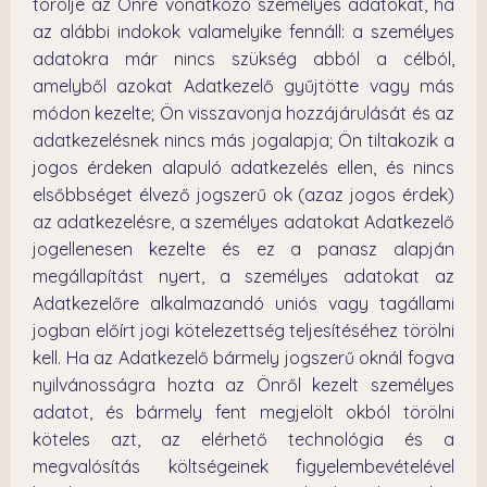
törölje az Önre vonatkozó személyes adatokat, ha
az alábbi indokok valamelyike fennáll: a személyes
adatokra már nincs szükség abból a célból,
amelyből azokat Adatkezelő gyűjtötte vagy más
módon kezelte; Ön visszavonja hozzájárulását és az
adatkezelésnek nincs más jogalapja; Ön tiltakozik a
jogos érdeken alapuló adatkezelés ellen, és nincs
elsőbbséget élvező jogszerű ok (azaz jogos érdek)
az adatkezelésre, a személyes adatokat Adatkezelő
jogellenesen kezelte és ez a panasz alapján
megállapítást nyert, a személyes adatokat az
Adatkezelőre alkalmazandó uniós vagy tagállami
jogban előírt jogi kötelezettség teljesítéséhez törölni
kell. Ha az Adatkezelő bármely jogszerű oknál fogva
nyilvánosságra hozta az Önről kezelt személyes
adatot, és bármely fent megjelölt okból törölni
köteles azt, az elérhető technológia és a
megvalósítás költségeinek figyelembevételével