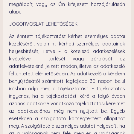
megállapít; vagy az Ön kifejezett hozzájárulásán
alapul.
JOGORVOSLATI LEHETŐSÉGEK
Az érintett tájékoztatást kérhet személyes adatai
kezeléséről, valamint kérheti személyes adatainak
helyesbítését, illetve – a kötelező adatkezelések
kivételével – törlését vagy zárolását az
adatfelvételénél jelzett módon, illetve az adatkezelő
feltüntetett elérhetőségein. Az adatkezelő a kérelem
benyújtásától számított legfeljebb 30 napon belül
írásban adja meg a tájékoztatást. E tájékoztatás
ingyenes, ha a tájékoztatást kérő a folyó évben
azonos adatkörre vonatkozó tájékoztatási kérelmet
az adatkezelőhöz még nem nyújtott be. Egyéb
esetekben a szolgáltató költségtérítést állapíthat
meg. A szolgáltató a személyes adatot helyesbíti, ha
az a valóságnak nem felel meg és a valóságnak