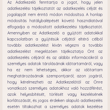
Az Adatkezelő fenntartja a jogot, hogy jelen
adatkezelési tájékoztatót az adatkezelés célját és
jogalapját nem érintő módon módosítsa. A honlap
módosítás hatálybalépését követő használatával
elfogadja a módosított adatkezelési tájékoztatót.
Amennyiben az Adatkezelő a gyűjtött adatokkal
kapcsolatban a gyűjtésük céljától eltérő célból
további adatkezelést kíván végezni a további
adatkezelést megelőzően tájékoztatja Önt az
adatkezelés céljáról és az alábbi információkról: a
személyes adatok tárolásának időtartamáról, vagy
ha ez nem lehetséges, akkor az időtartam
meghatározásának szempontjairól; azon jogáról,
hogy kérelmezheti az Adatkezelőtől az Önre
vonatkozó személyes adatokhoz való hozzáférést,
azok helyesbítését, törlését vagy kezelésének
korlátozását, és jogos érdeken alapuló adatkezelés
esetén tiltakozhat a személyes adatok kezelése