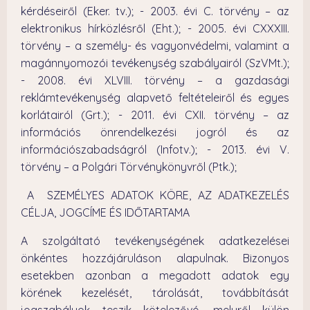
kérdéseiről (Eker. tv.); - 2003. évi C. törvény – az
elektronikus hírközlésről (Eht.); - 2005. évi CXXXIII.
törvény – a személy- és vagyonvédelmi, valamint a
magánnyomozói tevékenység szabályairól (SzVMt.);
- 2008. évi XLVIII. törvény – a gazdasági
reklámtevékenység alapvető feltételeiről és egyes
korlátairól (Grt.); - 2011. évi CXII. törvény – az
információs önrendelkezési jogról és az
információszabadságról (Infotv.); - 2013. évi V.
törvény – a Polgári Törvénykönyvről (Ptk.);
A SZEMÉLYES ADATOK KÖRE, AZ ADATKEZELÉS
CÉLJA, JOGCÍME ÉS IDŐTARTAMA
A szolgáltató tevékenységének adatkezelései
önkéntes hozzájáruláson alapulnak. Bizonyos
esetekben azonban a megadott adatok egy
körének kezelését, tárolását, továbbítását