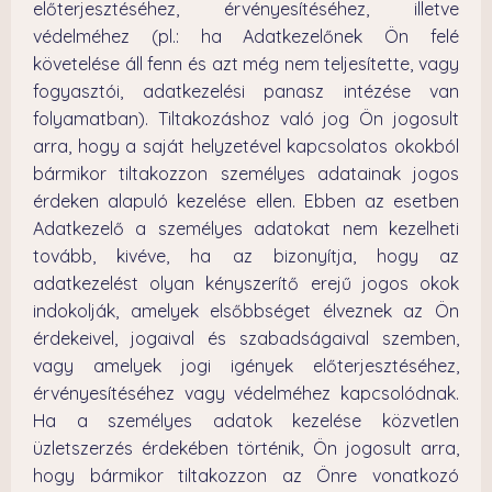
előterjesztéséhez, érvényesítéséhez, illetve
védelméhez (pl.: ha Adatkezelőnek Ön felé
követelése áll fenn és azt még nem teljesítette, vagy
fogyasztói, adatkezelési panasz intézése van
folyamatban). Tiltakozáshoz való jog Ön jogosult
arra, hogy a saját helyzetével kapcsolatos okokból
bármikor tiltakozzon személyes adatainak jogos
érdeken alapuló kezelése ellen. Ebben az esetben
Adatkezelő a személyes adatokat nem kezelheti
tovább, kivéve, ha az bizonyítja, hogy az
adatkezelést olyan kényszerítő erejű jogos okok
indokolják, amelyek elsőbbséget élveznek az Ön
érdekeivel, jogaival és szabadságaival szemben,
vagy amelyek jogi igények előterjesztéséhez,
érvényesítéséhez vagy védelméhez kapcsolódnak.
Ha a személyes adatok kezelése közvetlen
üzletszerzés érdekében történik, Ön jogosult arra,
hogy bármikor tiltakozzon az Önre vonatkozó