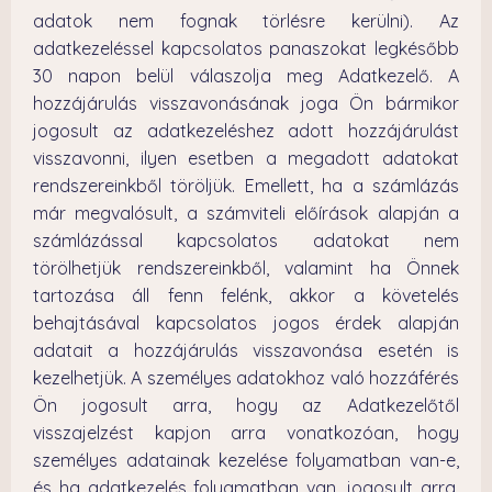
adatok nem fognak törlésre kerülni). Az
adatkezeléssel kapcsolatos panaszokat legkésőbb
30 napon belül válaszolja meg Adatkezelő. A
hozzájárulás visszavonásának joga Ön bármikor
jogosult az adatkezeléshez adott hozzájárulást
visszavonni, ilyen esetben a megadott adatokat
rendszereinkből töröljük. Emellett, ha a számlázás
már megvalósult, a számviteli előírások alapján a
számlázással kapcsolatos adatokat nem
törölhetjük rendszereinkből, valamint ha Önnek
tartozása áll fenn felénk, akkor a követelés
behajtásával kapcsolatos jogos érdek alapján
adatait a hozzájárulás visszavonása esetén is
kezelhetjük. A személyes adatokhoz való hozzáférés
Ön jogosult arra, hogy az Adatkezelőtől
visszajelzést kapjon arra vonatkozóan, hogy
személyes adatainak kezelése folyamatban van-e,
és ha adatkezelés folyamatban van, jogosult arra,