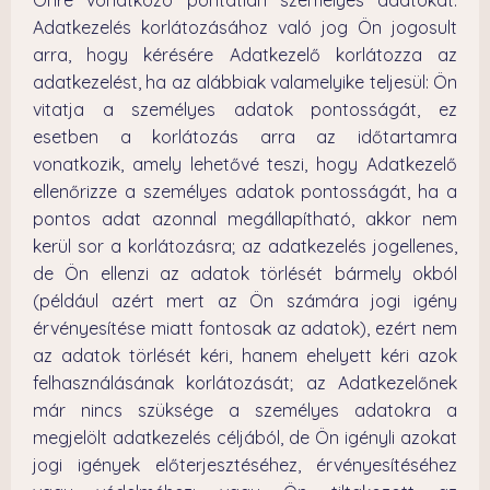
Önre vonatkozó pontatlan személyes adatokat.
Adatkezelés korlátozásához való jog Ön jogosult
arra, hogy kérésére Adatkezelő korlátozza az
adatkezelést, ha az alábbiak valamelyike teljesül: Ön
vitatja a személyes adatok pontosságát, ez
esetben a korlátozás arra az időtartamra
vonatkozik, amely lehetővé teszi, hogy Adatkezelő
ellenőrizze a személyes adatok pontosságát, ha a
pontos adat azonnal megállapítható, akkor nem
kerül sor a korlátozásra; az adatkezelés jogellenes,
de Ön ellenzi az adatok törlését bármely okból
(például azért mert az Ön számára jogi igény
érvényesítése miatt fontosak az adatok), ezért nem
az adatok törlését kéri, hanem ehelyett kéri azok
felhasználásának korlátozását; az Adatkezelőnek
már nincs szüksége a személyes adatokra a
megjelölt adatkezelés céljából, de Ön igényli azokat
jogi igények előterjesztéséhez, érvényesítéséhez