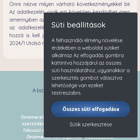
Önre nézve milyen várható következményekkel bír.
Az adatkezelés csak ezt követően kezdődhet meg,
amennyiben az adatkezelés jogalapja hozzájárulás,
Süti beállítások
az adatkezeléshez a tájékoztatáson felül Önnek
hozzá is kell járulnia. Jelen dokumentum verziója:
A felhasználói élmény növelése
2024/1 Utolsó módosítás dátuma: 2024.07.01.
érdekében a weboldal sütiket
alkalmaz Az elfogadás gombra
kattintva hozzájárul az összes
süti használatához, ugyanakkor a
szerkesztés gombot választva
lehetősége van ezeket
A biztonságos fizetést biztosítja:
testreszabni.
Összes süti elfogadása
Önismereti tanfolyam kezdőknek
|
Általános
szerződési feltételek
|
Érzelmi intelligencia
Sütik szerkesztése
fókuszú személyiségfejlesztő tanfolyam
|
Önismereti tanfolyamok
|
Adatkezelési