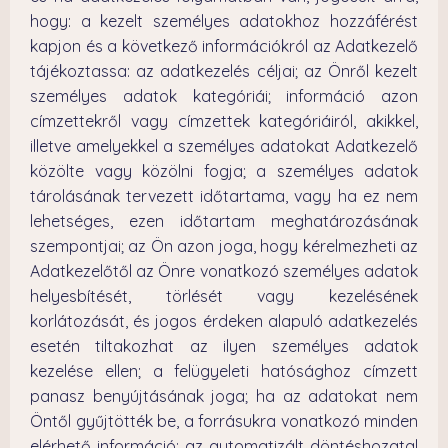
hogy: a kezelt személyes adatokhoz hozzáférést
kapjon és a következő információkról az Adatkezelő
tájékoztassa: az adatkezelés céljai; az Önről kezelt
személyes adatok kategóriái; információ azon
címzettekről vagy címzettek kategóriáiról, akikkel,
illetve amelyekkel a személyes adatokat Adatkezelő
közölte vagy közölni fogja; a személyes adatok
tárolásának tervezett időtartama, vagy ha ez nem
lehetséges, ezen időtartam meghatározásának
szempontjai; az Ön azon joga, hogy kérelmezheti az
Adatkezelőtől az Önre vonatkozó személyes adatok
helyesbítését, törlését vagy kezelésének
korlátozását, és jogos érdeken alapuló adatkezelés
esetén tiltakozhat az ilyen személyes adatok
kezelése ellen; a felügyeleti hatósághoz címzett
panasz benyújtásának joga; ha az adatokat nem
Öntől gyűjtötték be, a forrásukra vonatkozó minden
elérhető információ; az automatizált döntéshozatal