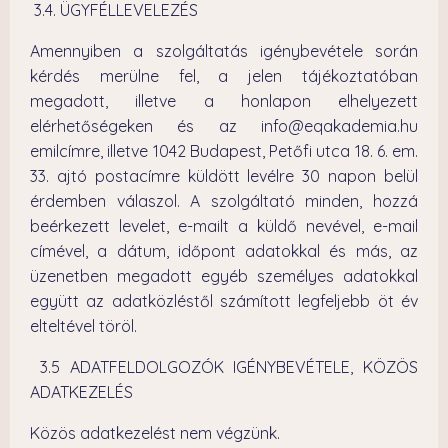
3.4. ÜGYFÉLLEVELEZÉS
Amennyiben a szolgáltatás igénybevétele során
kérdés merülne fel, a jelen tájékoztatóban
megadott, illetve a honlapon elhelyezett
elérhetőségeken és az info@eqakademia.hu
emilcímre, illetve 1042 Budapest, Petőfi utca 18. 6. em.
33. ajtó postacímre küldött levélre 30 napon belül
érdemben válaszol. A szolgáltató minden, hozzá
beérkezett levelet, e-mailt a küldő nevével, e-mail
címével, a dátum, időpont adatokkal és más, az
üzenetben megadott egyéb személyes adatokkal
együtt az adatközléstől számított legfeljebb öt év
elteltével töröl.
3.5 ADATFELDOLGOZÓK IGÉNYBEVÉTELE, KÖZÖS
ADATKEZELÉS
Közös adatkezelést nem végzünk.