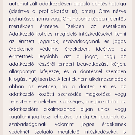
automatizált adatkezelésen alapuló döntés hatálya
(ideértve a profilalkotást is), amely Önre nézve
joghatással járna vagy Önt hasonlóképpen jelentős
mértékben érintené. Ezekben az esetekben
Adatkezelő köteles megfelelő intézkedéseket tenni
az érintett jogainak, szabadságainak és jogos
érdekeinek védelme érdekében, ideértve az
érintettnek legalább azt a jogát, hogy az
adatkezelő részéről emberi beavatkozást kérjen,
álláspontját kifejezze, és a döntéssel szemben
kifogást nyújtson be. A fentiek nem alkalmazandóak
abban az esetben, ha a döntés: Ön és az
adatkezelő közötti szerződés megkötése vagy
teljesítése érdekében szükséges; meghozatalát az
adatkezelőre alkalmazandó olyan uniós vagy
tagállami jog teszi lehetővé, amely Ön jogainak és
szabadságainak, valamint jogos érdekeinek
védelmét szolgáló megfelelő intézkedéseket is