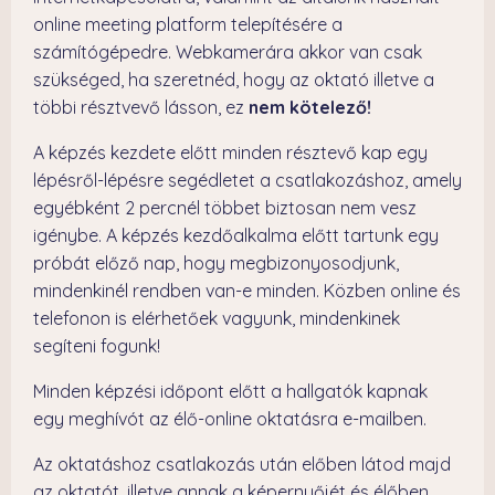
online meeting platform telepítésére a
számítógépedre. Webkamerára akkor van csak
szükséged, ha szeretnéd, hogy az oktató illetve a
többi résztvevő lásson, ez
nem kötelező!
A képzés kezdete előtt minden résztevő kap egy
lépésről-lépésre segédletet a csatlakozáshoz, amely
egyébként 2 percnél többet biztosan nem vesz
igénybe. A képzés kezdőalkalma előtt tartunk egy
próbát előző nap, hogy megbizonyosodjunk,
mindenkinél rendben van-e minden. Közben online és
telefonon is elérhetőek vagyunk, mindenkinek
segíteni fogunk!
Minden képzési időpont előtt a hallgatók kapnak
egy meghívót az élő-online oktatásra e-mailben.
Az oktatáshoz csatlakozás után előben látod majd
az oktatót, illetve annak a képernyőjét és élőben