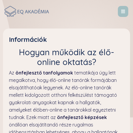
Információk
Hogyan működik az élő-
online oktatás?
Az
önfejlesztő tanfolyamok
tematikája úgy lett
megalkotva, hogy élő-online tanórák formájában
elsajátíthatóak legyenek. Az élő-online tanórák
mellett kidolgozott otthoni felkészülést támogató
gyakrolati anyagokat kapnak a hallgatók,
amelyeket élőben-online a tanárokkal egyeztetni
tudnak. Ezek miatt az
önfejlesztő képzések
önállóan elsajátítandó része rugalmas
időbeosztásban lehetséges, ahogy a hallgatónak