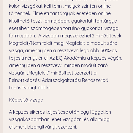
külön vizsgákat kell tenni, melyek szintén online
történnek. Elméleti tantárgyak esetében online
kitölthető teszt formájában, gyakorlati tantárgya
esetében számítógépen történő gyakorlati vizsga
formájában. A vizsgán megszerezhető minősítések:
Megfelelt/Nem felelt meg. Megfelelt a modult záró
vizsga, amennyiben a résztvevő legalább 50%-os
teljesítményt ér el. Az EQ Akadémia a képzés végén,
amennyiben a résztvevő minden modult záró
vizsgán „Megfelelt” minősítést szerzett a
Felnőttképzési Adatszolgáltatási Rendszerből
tanúsítványt állít ki.
Képesítő vizsga
A képzés sikeres teljesítése után egy független
vizsgaközpontban lehet vizsgázni és államilag
elismert bizonyítványt szerezni.