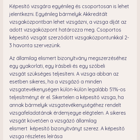
Képesítő vizsgára egyénileg és csoportosan is lehet
jelentkezni. Egyénileg bármelyik Akkreditált
vizsgaközpontban lehet vizsgázni, a vizsga díját az
adott vizsgaközpont határozza meg. Csoportos
képesítő vizsgát szerződött vizsgaközpontunkkal 2-
3 havonta szervezünk.
Az államilag elismert bizonyítvány megszerzéséhez
egy gyakorlati, egy írásbeli és egy szóbeli
vizsgát szükséges teljesíteni. A vizsga abban az
esetben sikeres, ha a vizsgázó a minden
vizsgatevékenységen külön-külön legalább 51%-os
teljesítményt ér el. Sikertelen a képesítő vizsga, ha
annak bármelyik vizsgatevékenységéhez rendelt
vizsgafeladatának érdemjegye elégtelen. A sikeres
vizsgát követően a vizsgázó államilag
elismert képesítő bizonyítványt szerez. A képesítő
vizsga részletes leírása