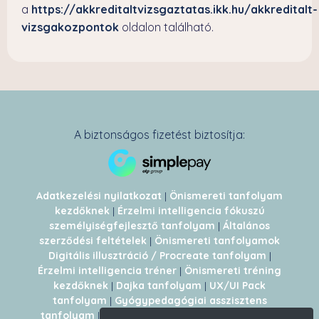
a
https://akkreditaltvizsgaztatas.ikk.hu/akkreditalt-
vizsgakozpontok
oldalon található.
A biztonságos fizetést biztosítja:
Adatkezelési nyilatkozat
|
Önismereti tanfolyam
kezdőknek
|
Érzelmi intelligencia fókuszú
személyiségfejlesztő tanfolyam
|
Általános
szerződési feltételek
|
Önismereti tanfolyamok
Digitális illusztráció / Procreate tanfolyam
|
Érzelmi intelligencia tréner
|
Önismereti tréning
kezdőknek
|
Dajka tanfolyam
|
UX/UI Pack
tanfolyam
|
Gyógypedagógiai asszisztens
tanfolyam
|
HACCP Auditor képzés
|
Munkahelyi