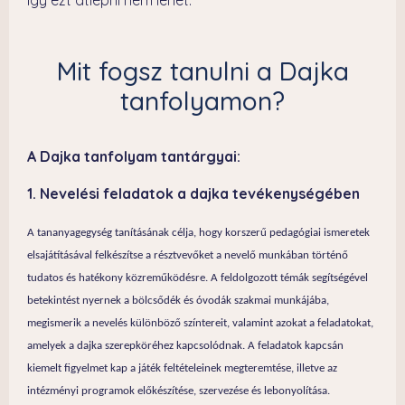
így ezt átlépni nem lehet.
Mit fogsz tanulni a Dajka
tanfolyamon?
A Dajka tanfolyam tantárgyai:
1. Nevelési feladatok a dajka tevékenységében
A tananyagegység tanításának célja, hogy korszerű pedagógiai ismeretek
elsajátításával felkészítse a résztvevőket a nevelő munkában történő
tudatos és hatékony közreműködésre. A feldolgozott témák segítségével
betekintést nyernek a bölcsődék és óvodák szakmai munkájába,
megismerik a nevelés különböző színtereit, valamint azokat a feladatokat,
amelyek a dajka szerepköréhez kapcsolódnak. A feladatok kapcsán
kiemelt figyelmet kap a játék feltételeinek megteremtése, illetve az
intézményi programok előkészítése, szervezése és lebonyolítása.