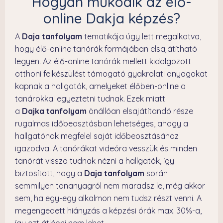
Hogyan működik az élő-
online Dakja képzés?
A
Daja tanfolyam
tematikája úgy lett megalkotva,
hogy élő-online tanórák formájában elsajátítható
legyen. Az élő-online tanórák mellett kidolgozott
otthoni felkészülést támogató gyakrolati anyagokat
kapnak a hallgatók, amelyeket élőben-online a
tanárokkal egyeztetni tudnak. Ezek miatt
a
Dajka tanfolyam
önállóan elsajátítandó része
rugalmas időbeosztásban lehetséges, ahogy a
hallgatónak megfelel saját időbeosztásához
igazodva. A tanórákat videóra vesszük és minden
tanórát vissza tudnak nézni a hallgatók, így
biztosított, hogy a
Daja tanfolyam
során
semmilyen tananyagról nem maradsz le, még akkor
sem, ha egy-egy alkalmon nem tudsz részt venni. A
megengedett hiányzás a képzési órák max. 30%-a,