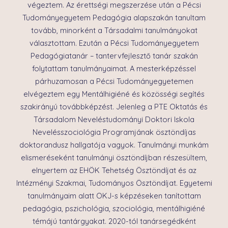
végeztem. Az érettségi megszerzése után a Pécsi
Tudományegyetem Pedagógia alapszakán tanultam
tovább, minorként a Társadalmi tanulmányokat
választottam. Ezután a Pécsi Tudományegyetem
Pedagógiatanár – tantervfejlesztő tanár szakán
folytattam tanulmányaimat. A mesterképzéssel
párhuzamosan a Pécsi Tudományegyetemen
elvégeztem egy Mentálhigiéné és közösségi segítés
szakirányú továbbképzést. Jelenleg a PTE Oktatás és
Társadalom Neveléstudományi Doktori Iskola
Nevelésszociológia Programjának ösztöndíjas
doktorandusz hallgatója vagyok. Tanulmányi munkám
elismeréseként tanulmányi ösztöndíjban részesültem,
elnyertem az EHÖK Tehetség Ösztöndíjat és az
Intézményi Szakmai, Tudományos Ösztöndíjat. Egyetemi
tanulmányaim alatt OKJ-s képzéseken tanítottam
pedagógia, pszichológia, szociológia, mentálhigiéné
témájú tantárgyakat. 2020-tól tanársegédként