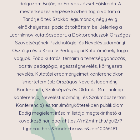
dolgozom Baján, az Eötvös József Főiskolán. A
mesterképzés végzése közben tagja voltam a
Tanárjelöltek Szakkollégiumának, négy évig
elnökhelyettesi pozíciót töltöttem be. Jelenleg a
LearnInnov kutatócsoport, a Doktoranduszok Országos
Szövetségének Pszichológiai és Neveléstudományi
Osztálya és a Kreatív Pedagógiai Kutatóműhely tagja
vagyok. Főbb kutatási témáim a tehetséggondozás,
pozitív pedagógia, egészségnevelés, környezeti
nevelés. Kutatási eredményeimet konferenciákon
ismertetem (pl.: Országos Neveléstudományi
Konferencia, Szakképzés és Oktatás: Ma - holnap
konferencia, Neveléstudományi és Szakmódszertani
Konferencia) és tanulmánykötetekben publikálom.
Eddig megjelent írásaim listája megtekinthető a
következő honlapon: https://m2.mtmt.hu/gui2/?
type=authors&mode=browse&sel=10066481