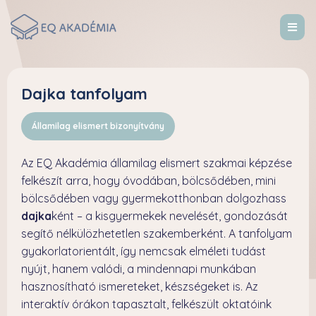
Dajka tanfolyam
Államilag elismert bizonyítvány
Az EQ Akadémia államilag elismert szakmai képzése
felkészít arra, hogy óvodában, bölcsődében, mini
bölcsődében vagy gyermekotthonban dolgozhass
dajka
ként – a kisgyermekek nevelését, gondozását
segítő nélkülözhetetlen szakemberként. A tanfolyam
gyakorlatorientált, így nemcsak elméleti tudást
nyújt, hanem valódi, a mindennapi munkában
hasznosítható ismereteket, készségeket is. Az
interaktív órákon tapasztalt, felkészült oktatóink